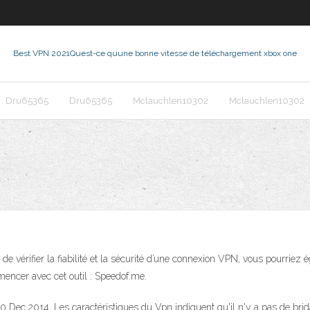
Best VPN 2021
Quest-ce quune bonne vitesse de téléchargement xbox one
Dru65365
Dru65365
Mclauchlen10302
Mclauchlen10302
 vérifier la fiabilité et la sécurité d’une connexion VPN, vous pourriez é
ncer avec cet outil : Speedof.me.
0 Dec 2014. Les caractéristiques du Vpn indiquent qu'il n'y a pas de brid