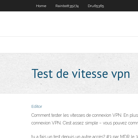
Home
Rainbott35274
Dru65365
Test de vitesse vpn
Editor
Comment tester les vitesses de connexion VPN. En plus de
connexion VPN. C’est assez simple – vous pouvez comme
tu a fais un test depuis un autre accès? #3 par MDR le 3