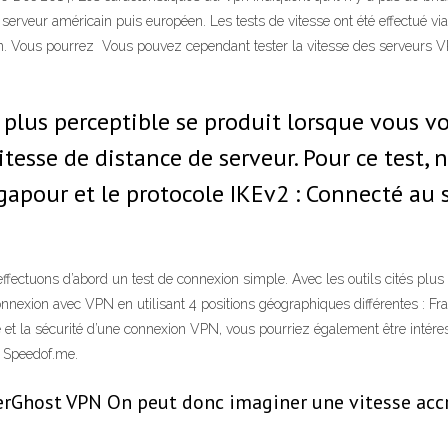
rveur américain puis européen. Les tests de vitesse ont été effectué via
on. Vous pourrez Vous pouvez cependant tester la vitesse des serveurs VP
la plus perceptible se produit lorsque vous 
itesse de distance de serveur. Pour ce test, 
gapour et le protocole IKEv2 : Connecté au
ffectuons d’abord un test de connexion simple. Avec les outils cités pl
nnexion avec VPN en utilisant 4 positions géographiques différentes : F
té et la sécurité d’une connexion VPN, vous pourriez également être intére
 Speedof.me.
berGhost VPN On peut donc imaginer une vitesse accr