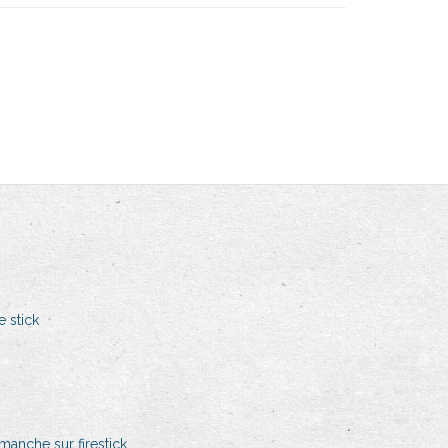
e stick
manche sur firestick