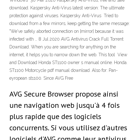
Windows 30 Mar 2020 Kaspersky Anti-Virus, free and safe
download. Kaspersky Anti-Virus latest version: The ultimate
protection against viruses. Kaspersky Anti-Virus Tried to
download from a few mirrors, keep getting the same message:
"We've safely aborted connection on [mirror] because it was
infected with … 8 Jul 2020 AVG Antivirus Crack Full Torrent
Download. When you are searching for anything on the
internet, it helps you to narrow down the web. This tool View
and Download Honda ST1100 owner s manual online. Honda.
ST1100 Motorcycle pdf manual download. Also for: Pan-
eyropean st1100. Since AVG Free
AVG Secure Browser propose ainsi
une navigation web jusqu'à 4 fois
plus rapide que des logiciels
concurrents. Si vous utilisez d'autres
logiciels d'AVG comme leur antivirus