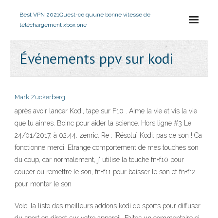
Best VPN 2021
Quest-ce quune bonne vitesse de
téléchargement xbox one
Événements ppv sur kodi
Mark Zuckerberg
après avoir lancer Kodi, tape sur F10 . Aime la vie et vis la vie
que tu aimes. Boinc pour aider la science. Hors ligne #3 Le
24/01/2017, à 02:44. zenric. Re : [Résolu] Kodi: pas de son ! Ca
fonctionne merci. Etrange comportement de mes touches son
du coup, car normalement, j' utilise la touche fn+f10 pour
couper ou remettre le son, fn+f11 pour baisser le son et fn+f12
pour monter le son
Voici la liste des meilleurs addons kodi de sports pour diffuser