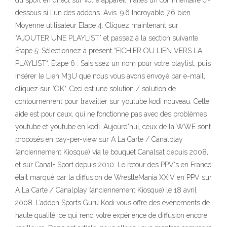
du sport en direct sur votre appareil. Faites un commentaire ci-
dessous si l'un des addons. Avis. 9.6 Incroyable 7.6 bien
Moyenne utilisateur Etape 4: Cliquez maintenant sur
“AJOUTER UNE PLAYLIST” et passez à la section suivante.
Étape 5: Sélectionnez à présent “FICHIER OU LIEN VERS LA
PLAYLIST“. Étape 6 : Saisissez un nom pour votre playlist, puis
insérer le Lien M3U que nous vous avons envoyé par e-mail,
cliquez sur “OK“. Ceci est une solution / solution de
contournement pour travailler sur youtube kodi nouveau. Cette
aide est pour ceux, qui ne fonctionne pas avec des problèmes
youtube et youtube en kodi. Aujourd'hui, ceux de la WWE sont
proposés en pay-per-view sur A La Carte / Canalplay
(anciennement Kiosque) via le bouquet Canalsat depuis 2008,
et sur Canal+ Sport depuis 2010. Le retour des PPV's en France
était marqué par la diffusion de WrestleMania XXIV en PPV sur
A La Carte / Canalplay (anciennement Kiosque) le 18 avril
2008. L’addon Sports Guru Kodi vous offre des événements de
haute qualité, ce qui rend votre expérience de diffusion encore