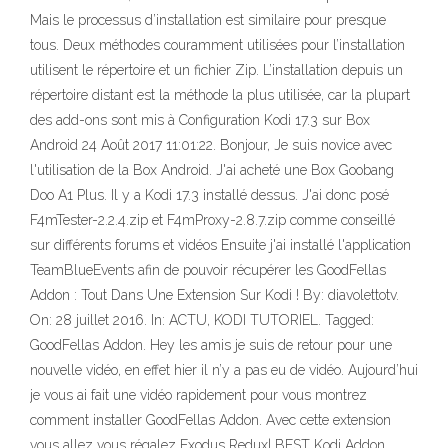
Mais le processus d’installation est similaire pour presque
tous. Deux méthodes couramment utilisées pour l’installation
utilisent le répertoire et un fichier Zip. L’installation depuis un
répertoire distant est la méthode la plus utilisée, car la plupart
des add-ons sont mis à Configuration Kodi 17.3 sur Box
Android 24 Août 2017 11:01:22. Bonjour, Je suis novice avec
l'utilisation de la Box Android. J'ai acheté une Box Goobang
Doo A1 Plus. Il y a Kodi 17.3 installé dessus. J'ai donc posé
F4mTester-2.2.4.zip et F4mProxy-2.8.7.zip comme conseillé
sur différents forums et vidéos Ensuite j'ai installé l'application
TeamBlueEvents afin de pouvoir récupérer les GoodFellas
Addon : Tout Dans Une Extension Sur Kodi ! By: diavolettotv.
On: 28 juillet 2016. In: ACTU, KODI TUTORIEL. Tagged:
GoodFellas Addon. Hey les amis je suis de retour pour une
nouvelle vidéo, en effet hier il n’y a pas eu de vidéo. Aujourd’hui
je vous ai fait une vidéo rapidement pour vous montrez
comment installer GoodFellas Addon. Avec cette extension
vous allez vous régalez Exodus Redux| BEST Kodi Addon