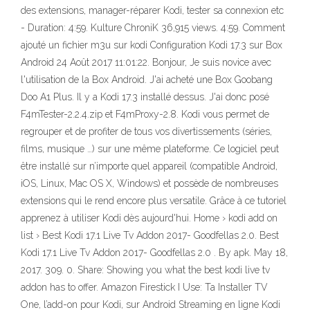
des extensions, manager-réparer Kodi, tester sa connexion etc
- Duration: 4:59. Kulture ChroniK 36,915 views. 4:59. Comment
ajouté un fichier m3u sur kodi Configuration Kodi 17.3 sur Box
Android 24 Août 2017 11:01:22. Bonjour, Je suis novice avec
l'utilisation de la Box Android. J'ai acheté une Box Goobang
Doo A1 Plus. Il y a Kodi 17.3 installé dessus. J'ai donc posé
F4mTester-2.2.4.zip et F4mProxy-2.8. Kodi vous permet de
regrouper et de profiter de tous vos divertissements (séries,
films, musique …) sur une même plateforme. Ce logiciel peut
être installé sur n’importe quel appareil (compatible Android,
iOS, Linux, Mac OS X, Windows) et possède de nombreuses
extensions qui le rend encore plus versatile. Grâce à ce tutoriel
apprenez à utiliser Kodi dès aujourd'hui. Home › kodi add on
list › Best Kodi 17.1 Live Tv Addon 2017- Goodfellas 2.0. Best
Kodi 17.1 Live Tv Addon 2017- Goodfellas 2.0 . By apk. May 18,
2017. 309. 0. Share: Showing you what the best kodi live tv
addon has to offer. Amazon Firestick I Use: Ta Installer TV
One, l’add-on pour Kodi, sur Android Streaming en ligne Kodi