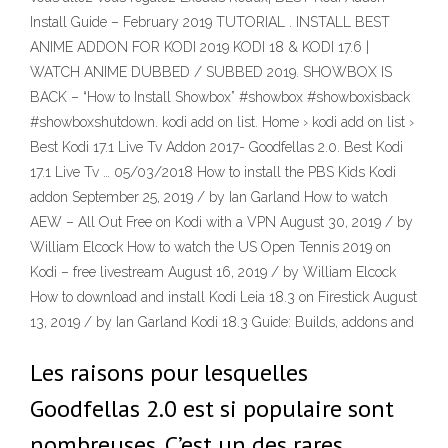
Install Guide – February 2019 TUTORIAL . INSTALL BEST
ANIME ADDON FOR KODI 2019 KODI 18 & KODI 17.6 |
WATCH ANIME DUBBED / SUBBED 2019. SHOWBOX IS
BACK – “How to Install Showbox” #showbox #showboxisback
#showboxshutdown. kodi add on list. Home › kodi add on list ›
Best Kodi 17.1 Live Tv Addon 2017- Goodfellas 2.0. Best Kodi
17.1 Live Tv … 05/03/2018 How to install the PBS Kids Kodi
addon September 25, 2019 / by Ian Garland How to watch
AEW – All Out Free on Kodi with a VPN August 30, 2019 / by
William Elcock How to watch the US Open Tennis 2019 on
Kodi – free livestream August 16, 2019 / by William Elcock
How to download and install Kodi Leia 18.3 on Firestick August
13, 2019 / by Ian Garland Kodi 18.3 Guide: Builds, addons and
Les raisons pour lesquelles
Goodfellas 2.0 est si populaire sont
nombreuses. C’est un des rares